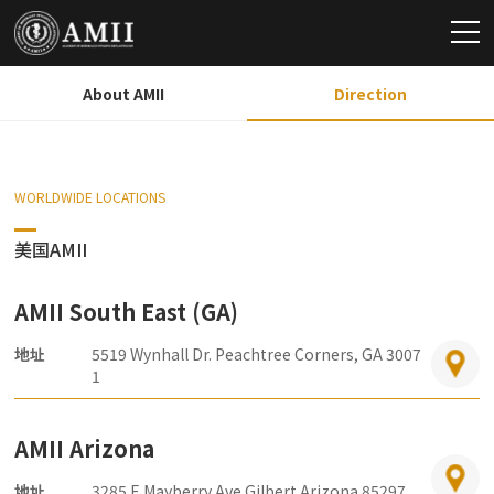
About AMII
Direction
WORLDWIDE LOCATIONS
美国AMII
AMII South East (GA)
地址
5519 Wynhall Dr. Peachtree Corners, GA 3007
1
AMII Arizona
地址
3285 E Mayberry Ave Gilbert Arizona 85297