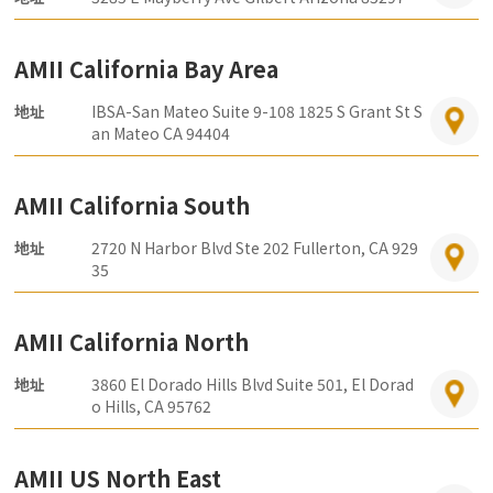
AMII California Bay Area
地址
IBSA-San Mateo Suite 9-108 1825 S Grant St S
an Mateo CA 94404
AMII California South
地址
2720 N Harbor Blvd Ste 202 Fullerton, CA 929
35
AMII California North
地址
3860 El Dorado Hills Blvd Suite 501, El Dorad
o Hills, CA 95762
AMII US North East