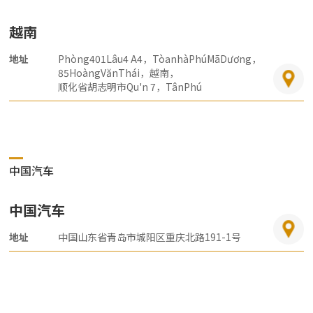
越南
地址
Phòng401Lâu4 A4，TòanhàPhúMãDương，
85HoàngVănThái，越南，
顺化省胡志明市Qu'n 7，TânPhú
中国汽车
中国汽车
地址
中国山东省青岛市城阳区重庆北路191-1号