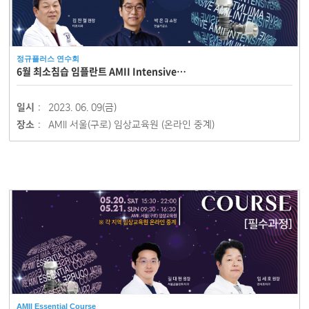
정규플러스 연수회
6월 최소침습 임플란트 AMII Intensive…
일시 :
2023. 06. 09(금)
장소 :
AMII 서울(구로) 임상교육원 (온라인 중계)
AMII Essential Course