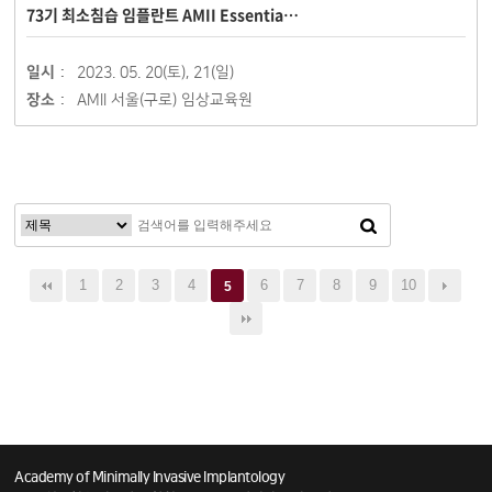
73기 최소침습 임플란트 AMII Essentia…
일시 :
2023. 05. 20(토), 21(일)
장소 :
AMII 서울(구로) 임상교육원
1
2
3
4
6
7
8
9
10
5
Academy of Minimally Invasive Implantology