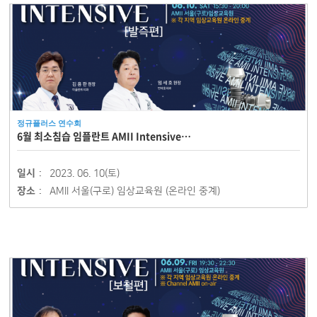
정규플러스 연수회
6월 최소침습 임플란트 AMII Intensive…
일시 :
2023. 06. 10(토)
장소 :
AMII 서울(구로) 임상교육원 (온라인 중계)