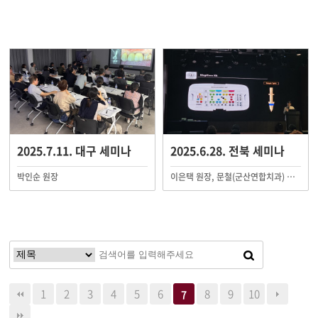
2025.7.11. 대구 세미나
2025.6.28. 전북 세미나
박인순 원장
이은택 원장, 문철(군산연합치과) 원장
1
2
3
4
5
6
8
9
10
7