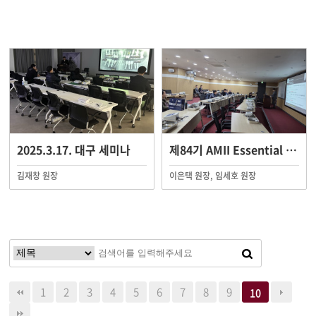
2025.3.17. 대구 세미나
제84기 AMII Essential Course
김재창 원장
이은택 원장, 임세호 원장
1
2
3
4
5
6
7
8
9
10