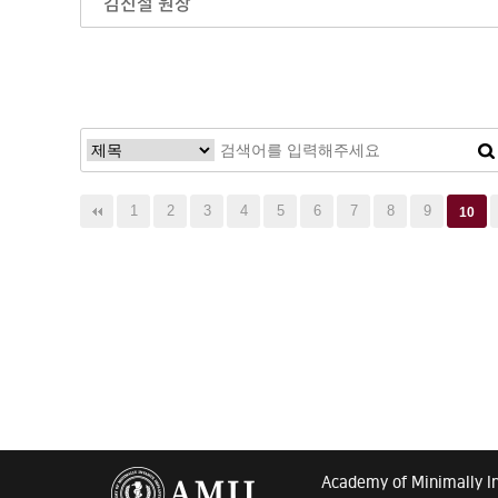
김진철 원장
끝
1
2
3
4
5
6
7
8
9
10
Academy of Minimally I