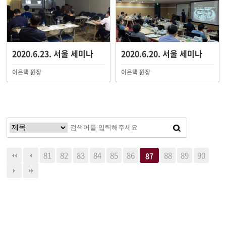
2020.6.23. 서울 세미나
2020.6.20. 서울 세미나
이은택 원장
이은택 원장
81
82
83
84
85
86
88
89
90
87