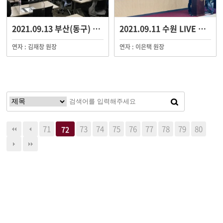
2021.09.13 부산(동구) 세미나
2021.09.11 수원 LIVE 세미나
연자 : 김재창 원장
연자 : 이은택 원장
71
73
74
75
76
77
78
79
80
72