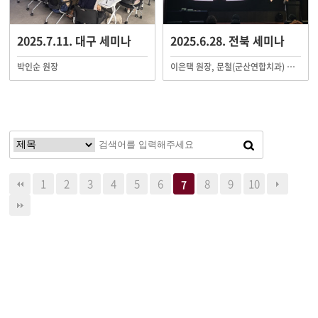
2025.7.11. 대구 세미나
2025.6.28. 전북 세미나
박인순 원장
이은택 원장, 문철(군산연합치과) 원장
1
2
3
4
5
6
8
9
10
7