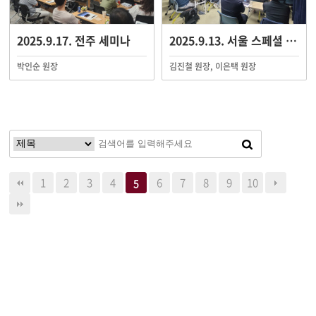
2025.9.17. 전주 세미나
2025.9.13. 서울 스페셜 세미나
박인순 원장
김진철 원장, 이은택 원장
1
2
3
4
6
7
8
9
10
5